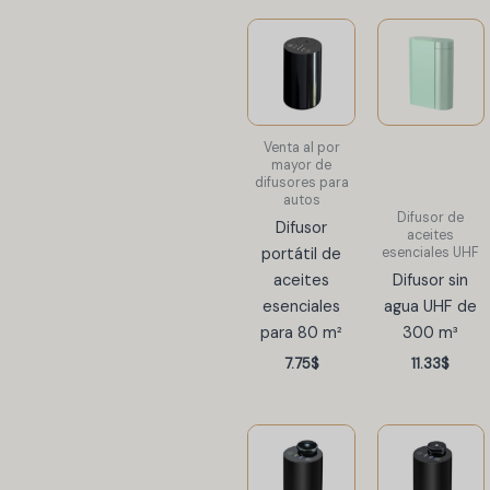
Venta al por
mayor de
difusores para
autos
Difusor de
Difusor
aceites
esenciales UHF
portátil de
aceites
Difusor sin
esenciales
agua UHF de
para 80 m²
300 m³
7.75
$
11.33
$