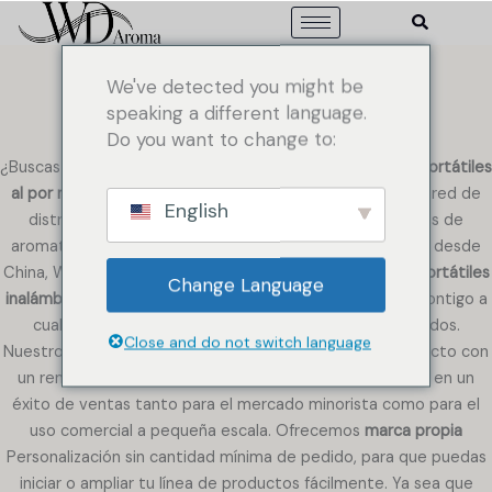
Ir
al
contenido
We've detected you might be
speaking a different language.
Do you want to change to:
Difusor portátil de aceites esenciales
¿Buscas productos de alta calidad?
difusores de aroma portátiles
al por mayor
¿Para tu negocio minorista, marca propia o red de
English
distribución? Como fabricante profesional de difusores de
aromaterapia con 9 años de experiencia en exportación desde
China, WD Aroma ofrece una amplia gama de
difusores portátiles
Change Language
inalámbricos recargables
que son perfectos para llevar contigo a
cualquier parte,
viajes
, automóviles y espacios reducidos.
Close and do not switch language
Nuestros difusores portátiles combinan un diseño compacto con
un rendimiento de primera calidad, lo que los convierte en un
éxito de ventas tanto para el mercado minorista como para el
uso comercial a pequeña escala. Ofrecemos
marca propia
Personalización sin cantidad mínima de pedido, para que puedas
iniciar o ampliar tu línea de productos fácilmente. Ya sea que