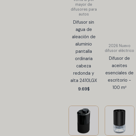
mayor de
difusores para
autos
Difusor sin
agua de
aleación de
aluminio
2026 Nuevo
difusor eléctrico
pantalla
Difusor de
ordinaria
aceites
cabeza
esenciales de
redonda y
escritorio -
alta 2410LGX
100 m²
9.69
$