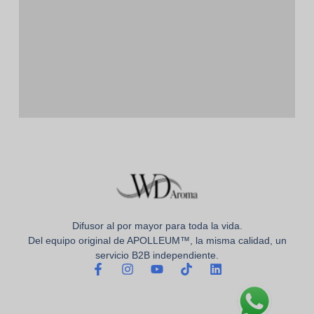
Difusor al por mayor para toda la vida.
Del equipo original de APOLLEUM™, la misma calidad, un
servicio B2B independiente.
F
I
Y
T
L
a
n
o
i
i
c
s
u
k
n
e
t
t
t
k