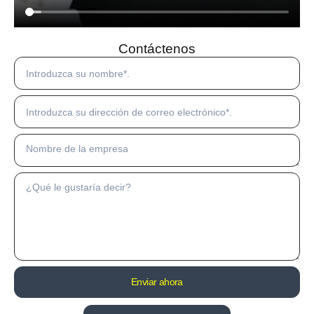
Contáctenos
Su
nombre
Su
correo
electrónico
Nombre
de
la
Su
empresa
mensaje
Enviar ahora