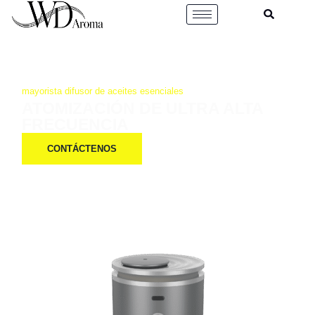
Ir
al
contenido
mayorista difusor de aceites esenciales
ATOMIZACIÓN DE ULTRA ALTA
FRECUENCIA
CONTÁCTENOS