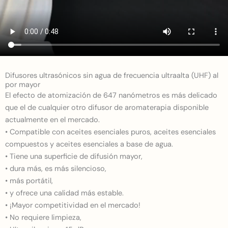
Difusores ultrasónicos sin agua de frecuencia ultraalta (UHF) al
por mayor
El efecto de atomización de 647 nanómetros es más delicado
que el de cualquier otro difusor de aromaterapia disponible
actualmente en el mercado.
• Compatible con aceites esenciales puros, aceites esenciales
compuestos y aceites esenciales a base de agua.
• Tiene una superficie de difusión mayor,
• dura más, es más silencioso,
• más portátil,
• y ofrece una calidad más estable.
• ¡Mayor competitividad en el mercado!
• No requiere limpieza,