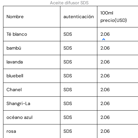
Aceite difusor SDS
100ml
Nombre
autenticación
precio(USD)
Té blanco
SDS
2.06
bambú
SDS
2.06
lavanda
SDS
2.06
bluebell
SDS
2.06
Chanel
SDS
2.06
Shangri-La
SDS
2.06
océano azul
SDS
2.06
rosa
SDS
2.06