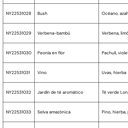
NY22531028
Bush
Océano, azah
NY22531029
Verbena-bambú
Verbena, lim
NY22531030
Peonía en flor
Pachulí, viole
NY22531031
Vino
Uvas, hierba
NY22531032
Jardín de té aromático
Té verde Lon
NY22531033
Selva amazónica
Pino, hierba,