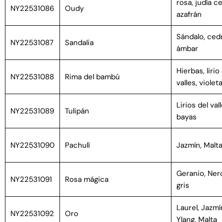
rosa, judía ce
NY22531086
Oudy
azafrán
Sándalo, cedr
NY22531087
Sandalia
ámbar
Hierbas, lirio
NY22531088
Rima del bambú
valles, violet
Lirios del vall
NY22531089
Tulipán
bayas
NY22531090
Pachulí
Jazmín, Malta
Geranio, Ner
NY22531091
Rosa mágica
gris
Laurel, Jazmí
NY22531092
Oro
Ylang, Malta