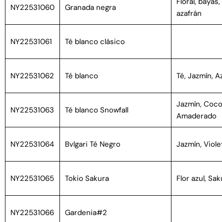
Floral, bayas
NY22531060
Granada negra
azafrán
NY22531061
Té blanco clásico
NY22531062
Té blanco
Té, Jazmín, A
Jazmín, Coco
NY22531063
Té blanco Snowfall
Amaderado
NY22531064
Bvlgari Té Negro
Jazmín, Viole
NY22531065
Tokio Sakura
Flor azul, Sa
NY22531066
Gardenia#2