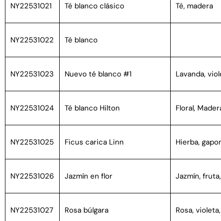
NY22531021
Té blanco clásico
Té, madera
NY22531022
Té blanco
NY22531023
Nuevo té blanco #1
Lavanda, vio
NY22531024
Té blanco Hilton
Floral, Mader
NY22531025
Ficus carica Linn
Hierba, gapo
NY22531026
Jazmín en flor
Jazmín, fruta
NY22531027
Rosa búlgara
Rosa, violeta,