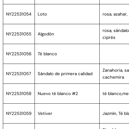
NY22531054
Loto
rosa, azahar,
rosa, sándalo,
NY22531055
Algodón
ciprés
NY22531056
Té blanco
Zanahoria, sa
NY22531057
Sándalo de primera calidad
cachemira
NY22531058
Nuevo té blanco #2
té blanco,me
NY22531059
Vetiver
Jazmín, Té b