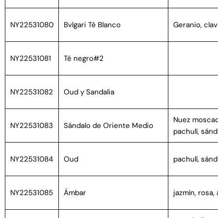
NY22531080
Bvlgari Té Blanco
Geranio, clav
NY22531081
Té negro#2
NY22531082
Oud y Sandalia
Nuez moscad
NY22531083
Sándalo de Oriente Medio
pachulí, sánd
NY22531084
Oud
pachulí, sánd
NY22531085
Ámbar
jazmín, rosa,