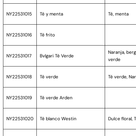
NY22531015
Té y menta
Té, menta
NY22531016
Té frito
Naranja, ber
NY22531017
Bvlgari Té Verde
verde
NY22531018
Té verde
Té verde, Na
NY22531019
Té verde Arden
NY22531020
Té blanco Westin
Dulce floral, 