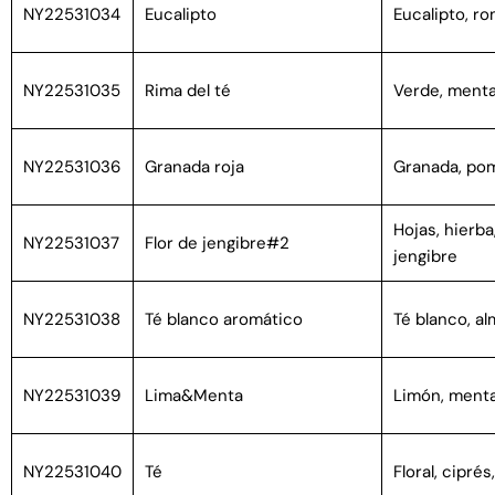
NY22531034
Eucalipto
Eucalipto, r
NY22531035
Rima del té
Verde, menta
NY22531036
Granada roja
Granada, po
Hojas, hierba,
NY22531037
Flor de jengibre#2
jengibre
NY22531038
Té blanco aromático
Té blanco, al
NY22531039
Lima&Menta
Limón, ment
NY22531040
Té
Floral, cipré