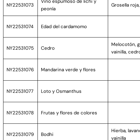
Vino espumoso de lichi y
NY22531073
Grosella roja,
peonía
NY22531074
Edad del cardamomo
Melocotón, g
NY22531075
Cedro
vainilla, cedr
NY22531076
Mandarina verde y flores
NY22531077
Loto y Osmanthus
NY22531078
Frutas y flores de colores
Hierba, lavan
NY22531079
Bodhi
vainilla