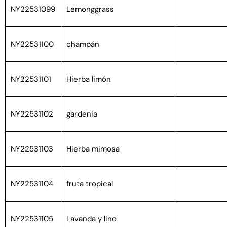
NY22531099
Lemonggrass
NY22531100
champán
NY22531101
Hierba limón
NY22531102
gardenia
NY22531103
Hierba mimosa
NY22531104
fruta tropical
NY22531105
Lavanda y lino