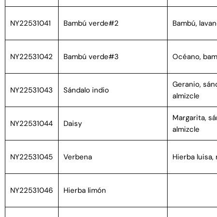
NY22531041
Bambú verde#2
Bambú, lavan
NY22531042
Bambú verde#3
Océano, bam
Geranio, sánd
NY22531043
Sándalo indio
almizcle
Margarita, sá
NY22531044
Daisy
almizcle
NY22531045
Verbena
Hierba luisa,
NY22531046
Hierba limón