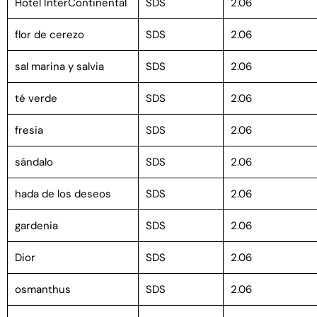
Hotel InterContinental
SDS
2.06
flor de cerezo
SDS
2.06
sal marina y salvia
SDS
2.06
té verde
SDS
2.06
fresia
SDS
2.06
sándalo
SDS
2.06
hada de los deseos
SDS
2.06
gardenia
SDS
2.06
Dior
SDS
2.06
osmanthus
SDS
2.06