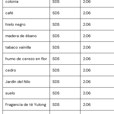
colonia
SDS
2.06
café
SDS
2.06
hielo negro
SDS
2.06
madera de ébano
SDS
2.06
tabaco vainilla
SDS
2.06
humo de cerezo en flor
SDS
2.06
cedro
SDS
2.06
Jardín del Nilo
SDS
2.06
suelo
SDS
2.06
Fragancia de té Yulong
SDS
2.06