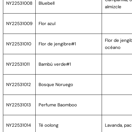
NY22531008
Bluebell
almizcle
NY22531009
Flor azul
Flor de jengib
NY22531010
Flor de jengibre#1
océano
NY22531011
Bambú verde#1
NY22531012
Bosque Noruego
NY22531013
Perfume Baomboo
NY22531014
Té oolong
Lavanda, pach