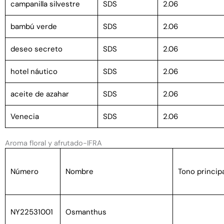
campanilla silvestre
SDS
2.06
bambú verde
SDS
2.06
deseo secreto
SDS
2.06
hotel náutico
SDS
2.06
aceite de azahar
SDS
2.06
Venecia
SDS
2.06
Aroma floral y afrutado-IFRA
Número
Nombre
Tono principa
NY22531001
Osmanthus