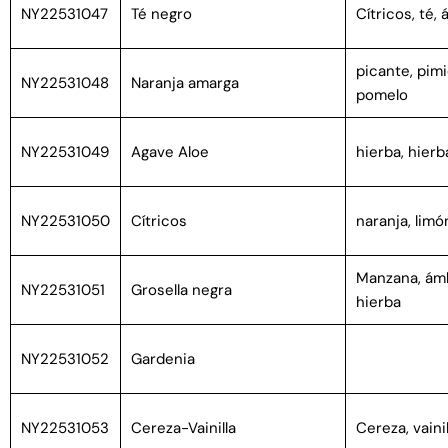
NY22531047
Té negro
Cítricos, té,
picante, pimi
NY22531048
Naranja amarga
pomelo
NY22531049
Agave Aloe
hierba, hierb
NY22531050
Cítricos
naranja, limó
Manzana, ámb
NY22531051
Grosella negra
hierba
NY22531052
Gardenia
NY22531053
Cereza-Vainilla
Cereza, vainil