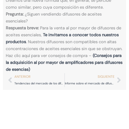
creamos una nueva fórmula que, en general, se percibe
como similar, pero cuya composición es diferente.
Pregunta:
¿Siguen vendiendo difusores de aceites
esenciales?
Respuesta breve:
Para la venta al por mayor de difusores de
aceites esenciales,
Te invitamos a conocer todos nuestros
productos
.
Nuestros difusores son compatibles con altas
concentraciones de aceites esenciales sin que se obstruyan.
Haz clic aquí para ver consejos de compra –
(Consejos para
la adquisición al por mayor de amplificadores para difusores
de esencias)
Previo
Sig
ANTERIOR
SIGUIENTE
Tendencias del mercado de los difusores de aceite para automóviles
Informe sobre el mercado de difusores de aromaterapia en Estados Unidos en 2026