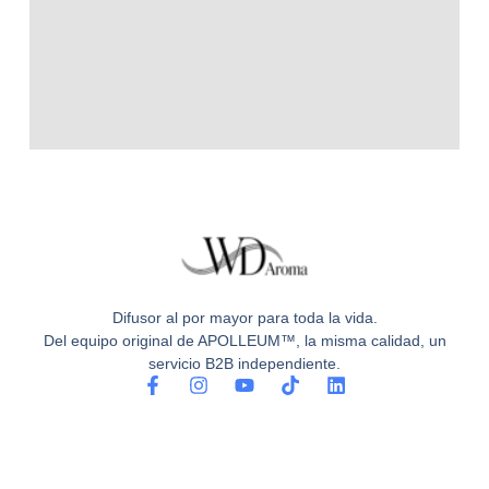
Difusor al por mayor para toda la vida.
Del equipo original de APOLLEUM™, la misma calidad, un
servicio B2B independiente.
F
I
Y
T
L
a
n
o
i
i
c
s
u
k
n
e
t
t
t
k
b
a
u
o
e
o
g
b
k
d