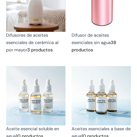
Difusores de aceites
Difusor de aceites
esenciales de cerámica al
esenciales sin agua
38
por mayor
3 productos
productos
Aceite esencial soluble en
Aceites esenciales a base de
agua
10 productos
agua
10 productos