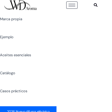
Ir
al
contenido
Marca propia
Ejemplo
Aceites esenciales
Catálogo
Casos prácticos
2026 Nuevo difusor eléctrico