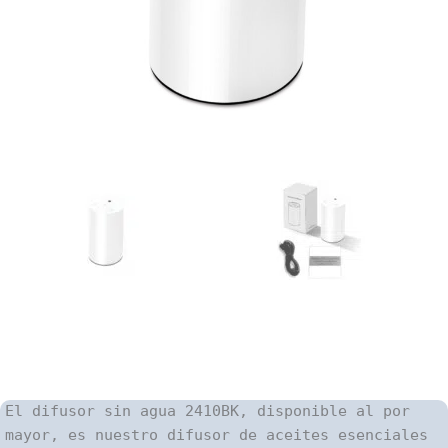
El difusor sin agua 2410BK, disponible al por
mayor, es nuestro difusor de aceites esenciales