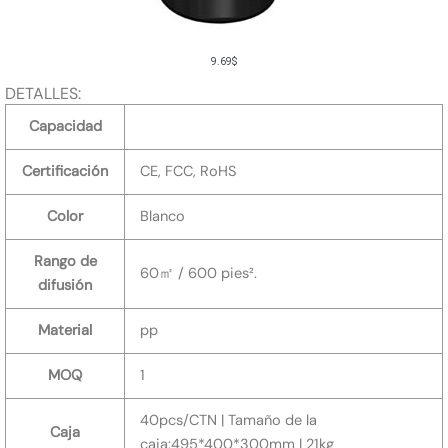
9.69
$
DETALLES:
Capacidad
Certificación
CE, FCC, RoHS
Color
Blanco
Rango de
60㎡ / 600 pies².
difusión
Material
pp
MOQ
1
40pcs/CTN | Tamaño de la
Caja
caja:495*400*300mm | 21kg