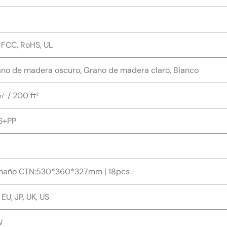
 FCC, RoHS, UL
no de madera oscuro, Grano de madera claro, Blanco
 / 200 ft²
S+PP
maño CTN:530*360*327mm | 18pcs
 EU, JP, UK, US
W