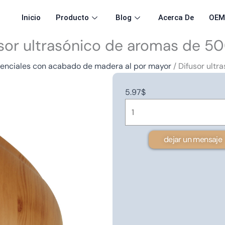
Inicio
Producto
Blog
Acerca De
OE
sor ultrasónico de aromas de 5
esenciales con acabado de madera al por mayor
/ Difusor ult
5.97
$
Ultrasonic
aroma
diffuser
dejar un mensaje
500ml
cantidad