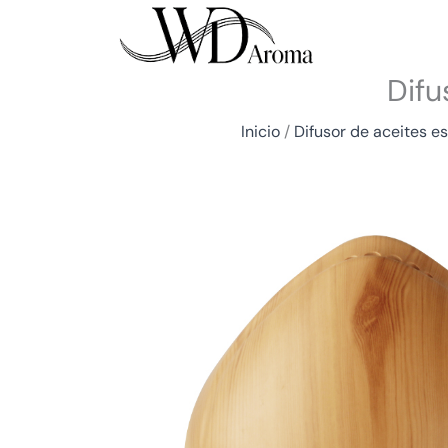
Ir
al
contenido
Difu
Inicio
/
Difusor de aceites 