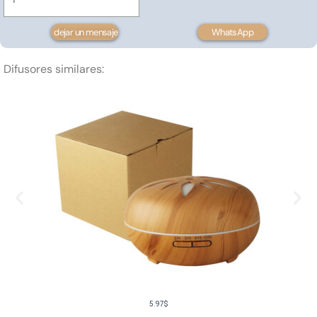
aroma
diffuser
dejar un mensaje
WhatsApp
500ml
cantidad
Difusores similares:
5.97
$