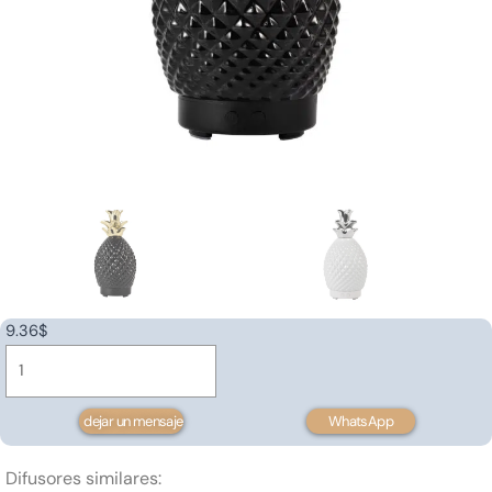
9.36
$
Ceramic
aroma
diffuser
dejar un mensaje
WhatsApp
120ml
cantidad
Difusores similares: