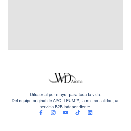
Difusor al por mayor para toda la vida.
Del equipo original de APOLLEUM™, la misma calidad, un
servicio B2B independiente.
F
I
Y
T
L
a
n
o
i
i
c
s
u
k
n
e
t
t
t
k