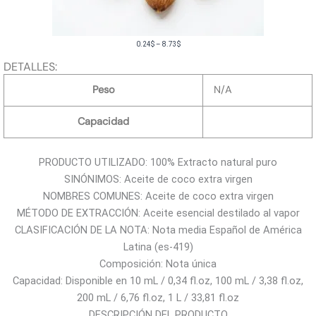
R
0.24
$
–
8.73
$
a
DETALLES:
n
Peso
N/A
g
o
Capacidad
d
e
PRODUCTO UTILIZADO: 100% Extracto natural puro
p
SINÓNIMOS: Aceite de coco extra virgen
r
NOMBRES COMUNES: Aceite de coco extra virgen
e
MÉTODO DE EXTRACCIÓN: Aceite esencial destilado al vapor
c
CLASIFICACIÓN DE LA NOTA: Nota media Español de América
i
Latina (es-419)
o
Composición: Nota única
s
Capacidad: Disponible en 10 mL / 0,34 fl.oz, 100 mL / 3,38 fl.oz,
:
200 mL / 6,76 fl.oz, 1 L / 33,81 fl.oz
d
DESCRIPCIÓN DEL PRODUCTO
e