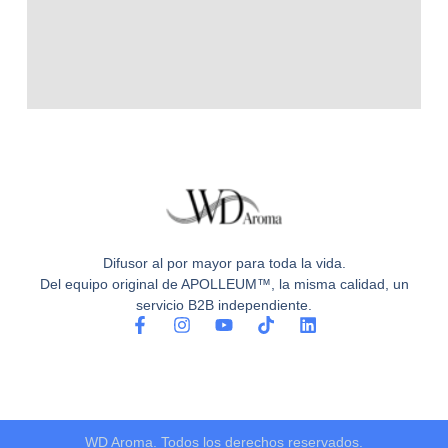
Difusor al por mayor para toda la vida.
Del equipo original de APOLLEUM™, la misma calidad, un
servicio B2B independiente.
F
I
Y
T
L
a
n
o
i
i
c
s
u
k
n
e
t
t
t
k
b
a
u
o
e
o
g
b
k
d
o
r
e
i
WD Aroma. Todos los derechos reservados.