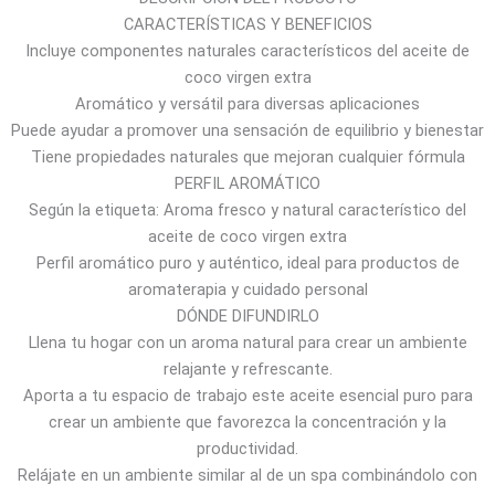
CARACTERÍSTICAS Y BENEFICIOS
0
Incluye componentes naturales característicos del aceite de
.
coco virgen extra
2
Aromático y versátil para diversas aplicaciones
4
Puede ayudar a promover una sensación de equilibrio y bienestar
$
Tiene propiedades naturales que mejoran cualquier fórmula
a
PERFIL AROMÁTICO
8
Según la etiqueta: Aroma fresco y natural característico del
.
aceite de coco virgen extra
7
Perfil aromático puro y auténtico, ideal para productos de
3
aromaterapia y cuidado personal
$
DÓNDE DIFUNDIRLO
Llena tu hogar con un aroma natural para crear un ambiente
relajante y refrescante.
Aporta a tu espacio de trabajo este aceite esencial puro para
crear un ambiente que favorezca la concentración y la
productividad.
Relájate en un ambiente similar al de un spa combinándolo con