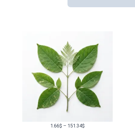
R
1.66
$
–
151.34
$
a