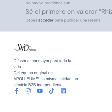
No hay valoraciones aún.
Sé el primero en valorar “Rhi
Debes
acceder
para publicar una reseña.
Difusor al por mayor para toda la
vida.
Del equipo original de
APOLLEUM™, la misma calidad, un
servicio B2B independiente.
F
I
Y
T
L
a
n
o
i
i
c
s
u
k
n
e
t
t
t
k