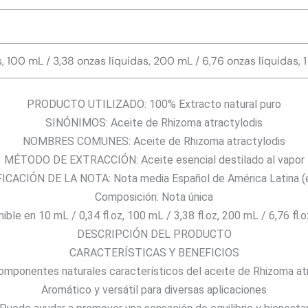
n
g
o
, 100 mL / 3,38 onzas líquidas, 200 mL / 6,76 onzas líquidas, 1 
d
e
PRODUCTO UTILIZADO: 100% Extracto natural puro
p
SINÓNIMOS: Aceite de Rhizoma atractylodis
r
NOMBRES COMUNES: Aceite de Rhizoma atractylodis
e
MÉTODO DE EXTRACCIÓN: Aceite esencial destilado al vapor
c
ICACIÓN DE LA NOTA: Nota media Español de América Latina (
i
Composición: Nota única
o
ble en 10 mL / 0,34 fl.oz, 100 mL / 3,38 fl.oz, 200 mL / 6,76 fl.oz
s
DESCRIPCIÓN DEL PRODUCTO
:
CARACTERÍSTICAS Y BENEFICIOS
d
omponentes naturales característicos del aceite de Rhizoma at
e
Aromático y versátil para diversas aplicaciones
1