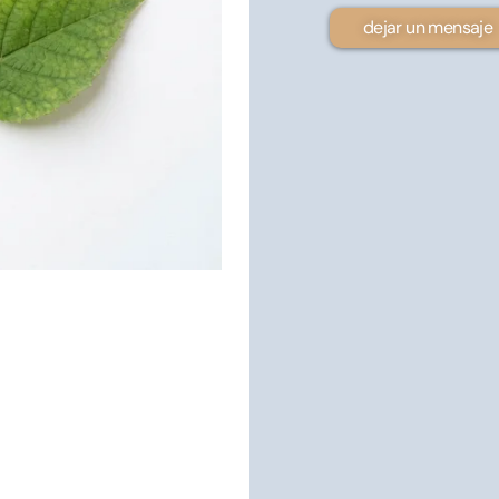
131.94$
dejar un mensaje