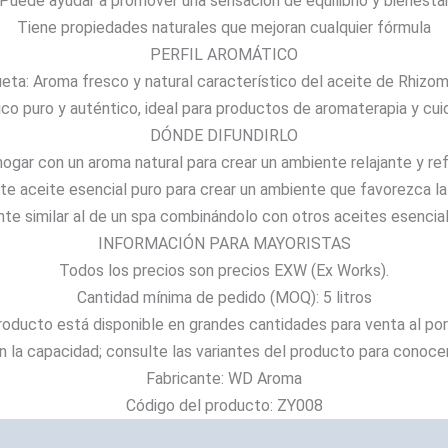
Puede ayudar a promover una sensación de equilibrio y bienesta
.
Tiene propiedades naturales que mejoran cualquier fórmula
6
PERFIL AROMÁTICO
6
ueta: Aroma fresco y natural característico del aceite de Rhizom
$
ico puro y auténtico, ideal para productos de aromaterapia y cu
a
DÓNDE DIFUNDIRLO
1
hogar con un aroma natural para crear un ambiente relajante y re
5
te aceite esencial puro para crear un ambiente que favorezca la
1
nte similar al de un spa combinándolo con otros aceites esenci
.
INFORMACIÓN PARA MAYORISTAS
3
Todos los precios son precios EXW (Ex Works).
4
Cantidad mínima de pedido (MOQ): 5 litros
$
roducto está disponible en grandes cantidades para venta al por
n la capacidad; consulte las variantes del producto para conocer
Fabricante: WD Aroma
Código del producto: ZY008