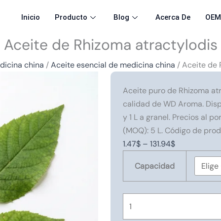
Inicio
Producto
Blog
Acerca De
OE
Aceite de Rhizoma atractylodis
dicina china
/
Aceite esencial de medicina china
/ Aceite de 
Aceite puro de Rhizoma atr
calidad de WD Aroma. Disp
y 1 L a granel. Precios al
(MOQ): 5 L. Código de pro
Rango
1.47
$
–
131.94
$
Rhizoma
de
Capacidad
atractylodis
precios:
Oil
de
cantidad
1.47$
a