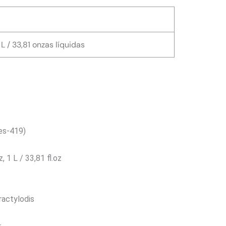
L / 33,81 onzas líquidas
es-419)
, 1 L / 33,81 fl.oz
ractylodis