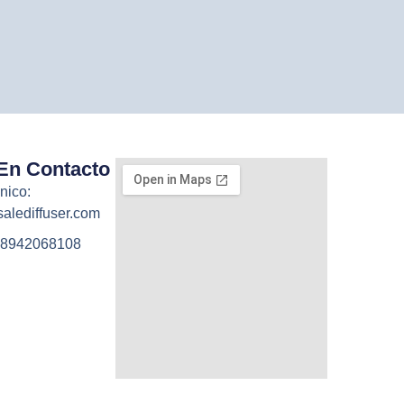
En Contacto
nico:
alediffuser.com
-18942068108