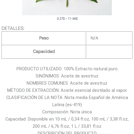
R
0.27
$
–
11.64
$
a
DETALLES:
n
Peso
N/A
g
o
Capacidad
d
e
PRODUCTO UTILIZADO: 100% Extracto natural puro
p
SINÓNIMOS: Aceite de avestruz
r
NOMBRES COMUNES: Aceite de avestruz
e
MÉTODO DE EXTRACCIÓN: Aceite esencial destilado al vapor
c
CLASIFICACIÓN DE LA NOTA: Nota media Español de América
i
Latina (es-419)
o
Composición: Nota única
s
Capacidad: Disponible en 10 mL / 0,34 fl.oz, 100 mL / 3,38 fl.oz,
:
200 mL / 6,76 fl.oz, 1 L / 33,81 fl.oz
d
DESCRIPCIÓN DEL PRODUCTO
e