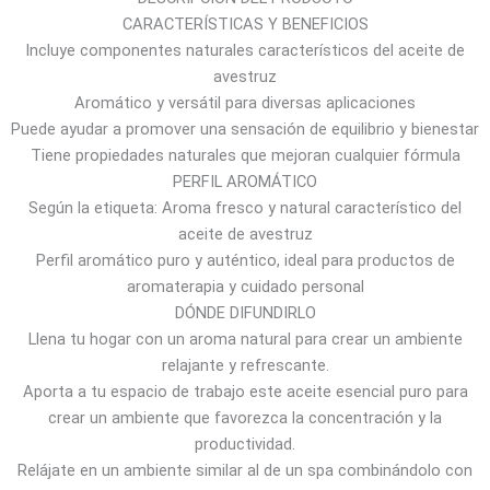
CARACTERÍSTICAS Y BENEFICIOS
0
Incluye componentes naturales característicos del aceite de
.
avestruz
2
Aromático y versátil para diversas aplicaciones
7
Puede ayudar a promover una sensación de equilibrio y bienestar
$
Tiene propiedades naturales que mejoran cualquier fórmula
a
PERFIL AROMÁTICO
1
Según la etiqueta: Aroma fresco y natural característico del
1
aceite de avestruz
.
Perfil aromático puro y auténtico, ideal para productos de
6
aromaterapia y cuidado personal
4
DÓNDE DIFUNDIRLO
$
Llena tu hogar con un aroma natural para crear un ambiente
relajante y refrescante.
Aporta a tu espacio de trabajo este aceite esencial puro para
crear un ambiente que favorezca la concentración y la
productividad.
Relájate en un ambiente similar al de un spa combinándolo con