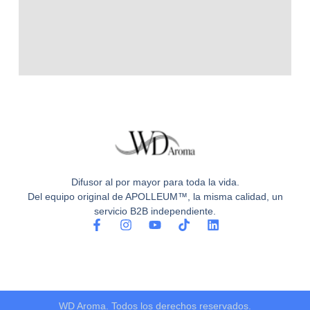
Difusor al por mayor para toda la vida.
Del equipo original de APOLLEUM™, la misma calidad, un
servicio B2B independiente.
F
I
Y
T
L
a
n
o
i
i
c
s
u
k
n
e
t
t
t
k
b
a
u
o
e
o
g
b
k
d
o
r
e
i
WD Aroma. Todos los derechos reservados.