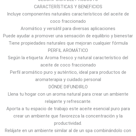
CARACTERÍSTICAS Y BENEFICIOS
0
Incluye componentes naturales característicos del aceite de
.
coco fraccionado
3
Aromático y versátil para diversas aplicaciones
9
Puede ayudar a promover una sensación de equilibrio y bienestar
$
Tiene propiedades naturales que mejoran cualquier fórmula
a
PERFIL AROMÁTICO
2
Según la etiqueta: Aroma fresco y natural característico del
4
aceite de coco fraccionado
.
Perfil aromático puro y auténtico, ideal para productos de
2
aromaterapia y cuidado personal
5
DÓNDE DIFUNDIRLO
$
Llena tu hogar con un aroma natural para crear un ambiente
relajante y refrescante.
Aporta a tu espacio de trabajo este aceite esencial puro para
crear un ambiente que favorezca la concentración y la
productividad.
Relájate en un ambiente similar al de un spa combinándolo con