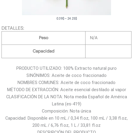
R
0.39
$
–
24.25
$
a
DETALLES:
n
Peso
N/A
g
o
Capacidad
d
e
PRODUCTO UTILIZADO: 100% Extracto natural puro
p
SINÓNIMOS: Aceite de coco fraccionado
r
NOMBRES COMUNES: Aceite de coco fraccionado
e
MÉTODO DE EXTRACCIÓN: Aceite esencial destilado al vapor
c
CLASIFICACIÓN DE LA NOTA: Nota media Español de América
i
Latina (es-419)
o
Composición: Nota única
s
Capacidad: Disponible en 10 mL / 0,34 fl.oz, 100 mL / 3,38 fl.oz,
:
200 mL / 6,76 fl.oz, 1 L / 33,81 fl.oz
d
DESCRIPCIÓN DEL PRODUCTO
e